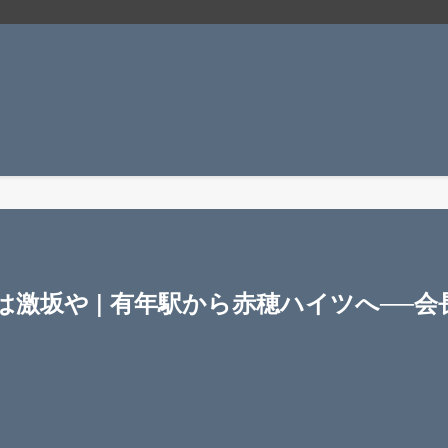
は激坂や | 有年駅から赤穂ハイツへ──