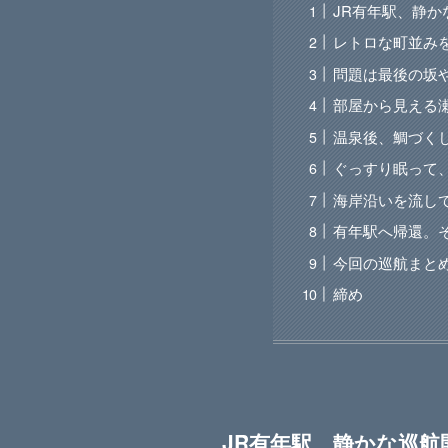
JR有年駅、静か
レトロな町並み
問題は最後の坂
部屋から見える
温泉後、鯛づく
ぐっすり眠って
海岸沿いを流し
有年駅へ帰還。
今回の巡航まと
締め
JR有年駅、静かな巡航