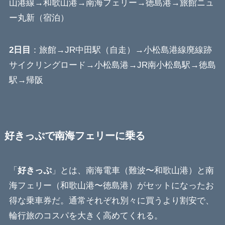
山港線→和歌山港→南海フェリー→徳島港→旅館ニュ
ー丸新（宿泊）
2日目
：旅館→JR中田駅（自走）→小松島港線廃線跡
サイクリングロード→小松島港→JR南小松島駅→徳島
駅→帰阪
好きっぷで南海フェリーに乗る
「
好きっぷ
」とは、南海電車（難波〜和歌山港）と南
海フェリー（和歌山港〜徳島港）がセットになったお
得な乗車券だ。通常それぞれ別々に買うより割安で、
輪行旅のコスパを大きく高めてくれる。