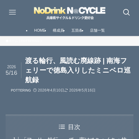
HOME
構成員
五箇条
店舗一覧
ホーム
POTTERING
渡る輪行、風読む廃線跡 | 南海フ
2026
ェリーで徳島入りしたミニベロ巡
5/16
航録
2026年4月10日
2026年5月16日
POTTERING
目次