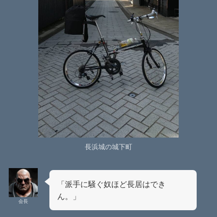
長浜城の城下町
「派手に騒ぐ奴ほど長居はでき
ん。」
会長