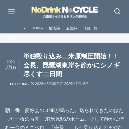
HOME
構成員
五箇条
店舗一覧
ホーム
POTTERING
単独殴り込み…米原制圧開始！！
2026
会長、琵琶湖東岸を静かにシノギ
7/16
尽くす二日間
2026年6月30日
2026年7月16日
POTTERING
朝一番、愛好会のLINEが鳴った。送られてきたのはた
った一枚の写真。JR米原駅のホーム、そして静かに佇
む一台のミニベロ。「会長……もう乗り込んどるやな