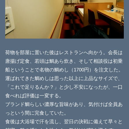
荷物を部屋に置いた後はレストランへ向かう。会長は
唐揚げ定食、若頭は鯛あら炊き、そして相談役は初乗
船ということで名物の鯛めし（1700円）を注文した。
運ばれてきた鯛めしは思った以上に上品なサイズで、
「これで足りるんか？」と少し不安になったが、一口
食べれば評価は一変する。
ブランド鯛らしい濃厚な旨味があり、気付けば全員あ
っという間に完食していた。
食後は大浴場で汗を流し、翌日の決戦に備えて早々と