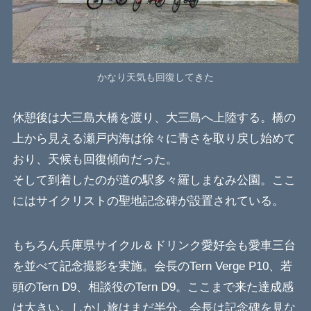
かなり天気も回復してきた
休憩後は大三島大橋を渡り、大三島へ上陸する。橋の
上から見える瀬戸内海は徐々に青さを取り戻し始めて
おり、天候も回復傾向だった。
そして到着したのが道の駅多々羅しまなみ公園。ここ
にはサイクリストの聖地記念碑が設置されている。
もちろん兵庫県サイクル＆ドリンク愛好会も愛車三台
を並べて記念撮影を実施。会長のTern Verge P10、若
頭のTern D9、相談役のTern D9。ここまで来た達成感
は大きい。しかし旅はまだ半分。会長は記念碑を見な