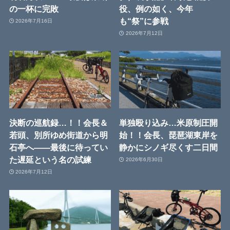
の一杯に完敗
役、例の如く、今年
も“祭”に参戦
2026年7月16日
2026年7月12日
決断の巡航録…！！会長＆
単独殴り込み…米原制圧開
若頭、別所ゆめ街道から明
始！！会長、琵琶湖東岸を
石亭へ――最後に待ってい
静かにシノギ尽くす二日間
た遅延という名の試練
2026年6月30日
2026年7月12日