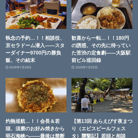
執念の予約…！！相談役、
歓喜から一転…！！180円
京セラドーム潜入――スタ
の誘惑、その先に待ってい
ーダイナー9700円の勝負
た苦渋の定食劇――大阪駅
飯、その結末
前ビル巡回録
2026年7月29日
2026年7月25日
灼熱巡航…！！会長＆若
【第13回 あらえびす夜まつ
頭、須磨のお好み焼きから
り（エビスビールフェス
明石海峡へ――最後は禁断
タ）襲撃記】若頭と相談