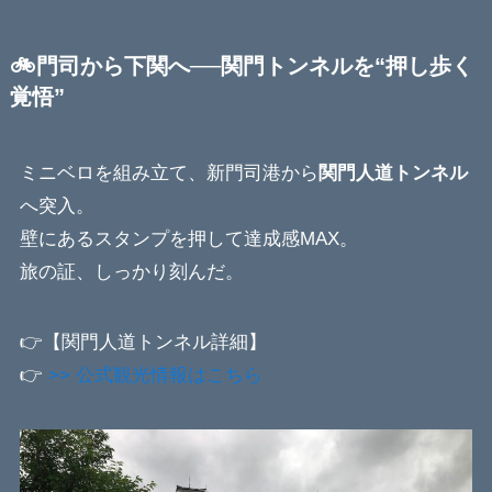
🚲門司から下関へ──関門トンネルを“押し歩く
覚悟”
ミニベロを組み立て、新門司港から
関門人道トンネル
へ突入。
壁にあるスタンプを押して達成感MAX。
旅の証、しっかり刻んだ。
👉【関門人道トンネル詳細】
👉
>> 公式観光情報はこちら