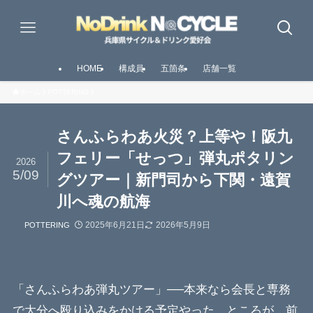
HOME
構成員
五箇条
店舗一覧
ホーム
POTTERING
さんふらわあ火災？上等や！阪九
フェリー「せっつ」弾丸ポタリン
2026
5/09
グツアー｜新門司から下関・遠賀
川へ魂の航海
2025年6月21日
2026年5月9日
POTTERING
「さんふらわあ弾丸ツアー」──本来なら会長と専務
で大分へ殴り込みをかける予定やった。ところが、前