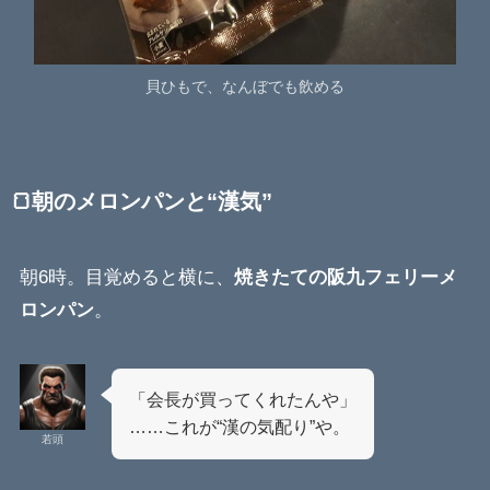
貝ひもで、なんぼでも飲める
🍞朝のメロンパンと“漢気”
朝6時。目覚めると横に、
焼きたての阪九フェリーメ
ロンパン
。
「会長が買ってくれたんや」
……これが“漢の気配り”や。
若頭