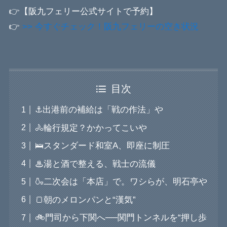
👉【阪九フェリー公式サイトで予約】
👉
>> 今すぐチェック！阪九フェリーの空き状況
目次
⚓出港前の補給は「戦の作法」や
🚴輪行規定？かかってこいや
🛌スタンダード和室A、即座に制圧
♨湯と酒で整える、戦士の流儀
🍶二次会は「本店」で。ワシらが、明石亭や
🍞朝のメロンパンと“漢気”
🚲門司から下関へ──関門トンネルを“押し歩