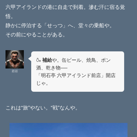
六甲アイランドの港に自走で到着。滲む汗に宿る覚
悟。
静かに停泊する「せっつ」へ、堂々の乗船や。
その前にやることがある。
🍶
補給
や。缶ビール、焼鳥、ポン
酒、乾き物──
若頭
「明石亭 六甲アイランド前店」開店
じゃ。
これは“旅”やない。“戦”なんや。