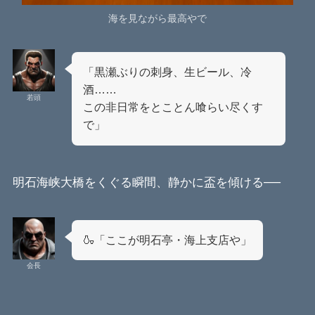
海を見ながら最高やで
「黒瀬ぶりの刺身、生ビール、冷
酒……
若頭
この非日常をとことん喰らい尽くす
で」
明石海峡大橋をくぐる瞬間、静かに盃を傾ける──
🍶「ここが明石亭・海上支店や」
会長