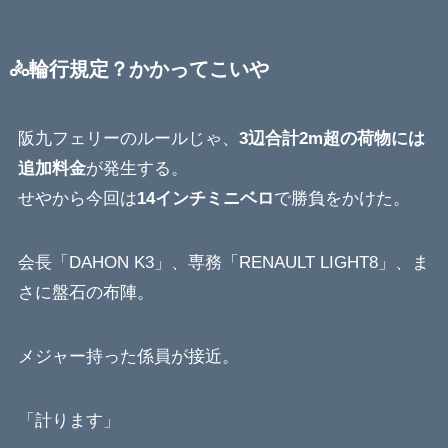
🚴輪行規定？かかってこいや
阪九フェリーのルールじゃ、
3辺合計2m超の荷物には
追加料金
が発生する。
せやから今回は
14インチミニベロ
で勝負をかけた。
会長「DAHON K3」、専務「RENAULT LIGHT8」、ま
さに盤石の布陣。
メジャー持った係員が接近。
「計ります」