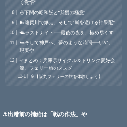
く覚悟”
🍜下関の昭和飯と“我慢の極意”
🌬️遠賀川で爆走、そして“嵐を避ける神采配”
🛳️ラストナイト──最後の夜を、極め尽くす
🛏️そして神戸へ。夢のような時間──いや、
現実や
✅まとめ：兵庫県サイクル＆ドリンク愛好会
流、フェリー旅のススメ
🚢【阪九フェリーの旅を体験しよう】
⚓出港前の補給は「戦の作法」や