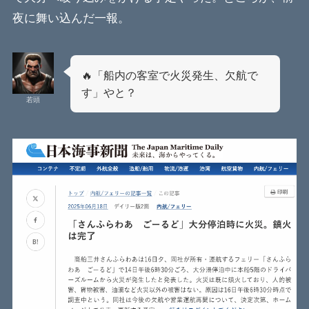
夜に舞い込んだ一報。
🔥「船内の客室で火災発生、欠航で
す」やと？
若頭