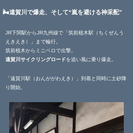
🌬️遠賀川で爆走、そして“嵐を避ける神采配”
JR下関駅からJR九州線で「筑前植木駅（ちくぜんう
えきえき）」まで輪行。
筑前植木からミニベロで出撃。
遠賀川サイクリングロード
を追い風に乗り爆走。
「遠賀川駅（おんががわえき）」到着と同時に土砂降
り開始。