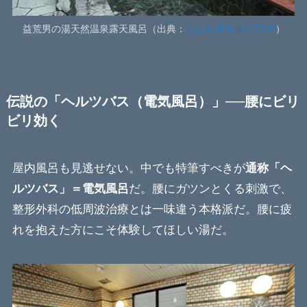
益荒男の湯天然温泉露天風呂（出典：
おとめ塚温泉公式HP
）
伝説の「ヘルツバス（電気風呂）」──腰にビリ
ビリ効く
屋内風呂も見逃せない。中でも特筆すべきが
通称「ヘ
ルツバス」＝電気風呂
だ。腰にガツンとくる刺激で、
整形外科の低周波治療とは一味違う本格派だ。腰に疲
れを抱えた方にこそ体験してほしい湯だ。