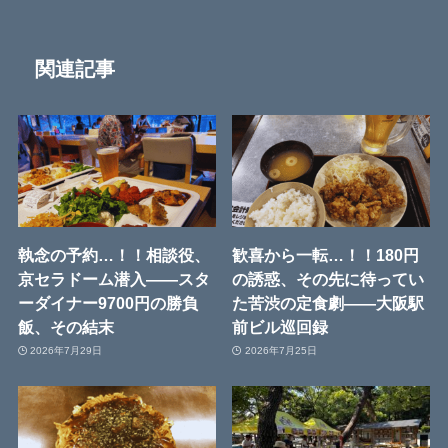
関連記事
執念の予約…！！相談役、
歓喜から一転…！！180円
京セラドーム潜入――スタ
の誘惑、その先に待ってい
ーダイナー9700円の勝負
た苦渋の定食劇――大阪駅
飯、その結末
前ビル巡回録
2026年7月29日
2026年7月25日