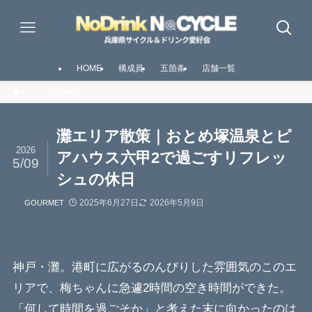
HOME
構成員
五箇条
店舗一覧
ホーム
GOURMET
灘エリア散策｜おとめ塚温泉とピ
2026
アハウス六甲2で過ごすリフレッ
5/09
シュの休日
2025年6月27日
2026年5月9日
GOURMET
神戸・灘。港町に広がるのんびりした雰囲気のこのエ
リアで、梅ちゃんに急遽2時間の空き時間ができた。
「何して時間を過ごそか」と考えた末に向かったのは