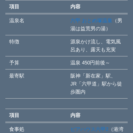
項目
内容
温泉名
六甲 おとめ塚温泉
（男
湯は益荒男の湯）
特徴
源泉かけ流し、電気風
呂あり、露天も充実
予算
温泉 450円前後～
最寄駅
阪神「新在家」駅、
JR「六甲道」駅から徒
歩圏内
項目
内容
食事処
ピアハウス六甲2
（港湾