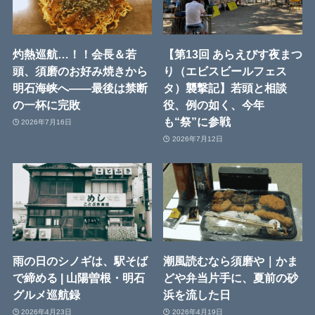
灼熱巡航…！！会長＆若
【第13回 あらえびす夜まつ
頭、須磨のお好み焼きから
り（エビスビールフェス
明石海峡へ――最後は禁断
タ）襲撃記】若頭と相談
の一杯に完敗
役、例の如く、今年
も“祭”に参戦
2026年7月16日
2026年7月12日
雨の日のシノギは、駅そば
潮風読むなら須磨や｜かま
で締める | 山陽曽根・明石
どや弁当片手に、夏前の砂
グルメ巡航録
浜を流した日
2026年4月23日
2026年4月19日