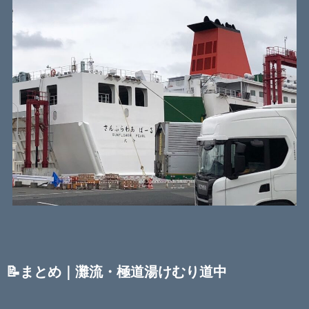
📝まとめ｜灘流・極道湯けむり道中