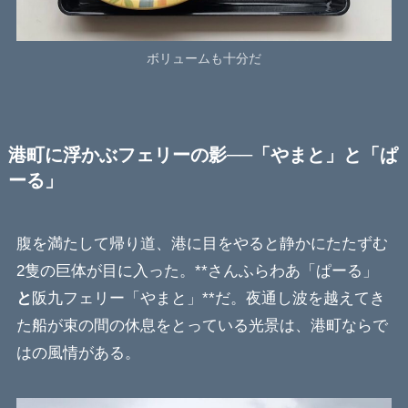
ボリュームも十分だ
港町に浮かぶフェリーの影──「やまと」と「ぱ
ーる」
腹を満たして帰り道、港に目をやると静かにたたずむ
2隻の巨体が目に入った。**さんふらわあ「ぱーる」
と
阪九フェリー「やまと」**だ。夜通し波を越えてき
た船が束の間の休息をとっている光景は、港町ならで
はの風情がある。