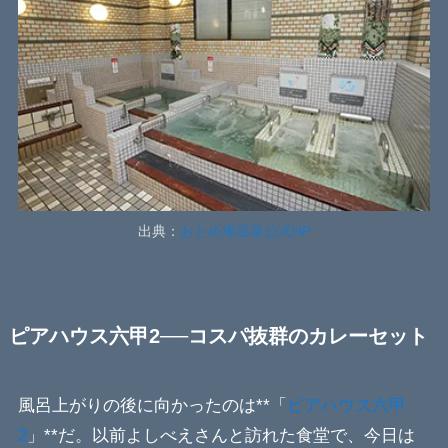
出典：
おとめ塚温泉公式HP
ピアハウス六甲2──コスパ抜群のカレーセット
風呂上がりの後に向かったのは**「
ピアハウス六甲
2
」**だ。以前よしべえさんと訪れた食堂で、今日は