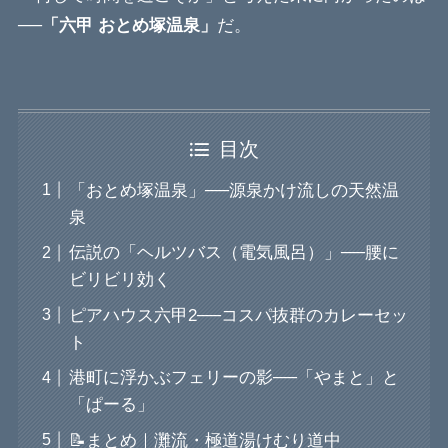
──
「六甲 おとめ塚温泉」
だ。
目次
「おとめ塚温泉」──源泉かけ流しの天然温
泉
伝説の「ヘルツバス（電気風呂）」──腰に
ビリビリ効く
ピアハウス六甲2──コスパ抜群のカレーセッ
ト
港町に浮かぶフェリーの影──「やまと」と
「ぱーる」
📝まとめ｜灘流・極道湯けむり道中