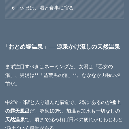
休息は、湯と食事に宿る
「おとめ塚温泉」──源泉かけ流しの天然温泉
まず注目すべきはネーミングだ。女湯は「乙女の
湯」、男湯は**「益荒男の湯」**。なかなか力強い名
前だ。
中2階・2階と入り組んだ構造で、2階にあるのが
極上
の露天風呂
だ。源泉100%、加温も加水も一切なしの
天然温泉
で、肩まで沈めれば日常の疲れがじわじわと
溶けていく感覚がある。