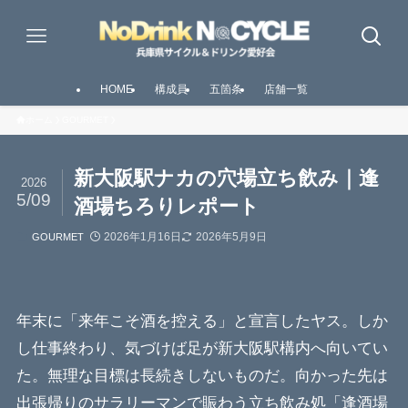
HOME
構成員
五箇条
店舗一覧
ホーム
GOURMET
新大阪駅ナカの穴場立ち飲み｜逢
2026
5/09
酒場ちろりレポート
2026年1月16日
2026年5月9日
GOURMET
年末に「来年こそ酒を控える」と宣言したヤス。しか
し仕事終わり、気づけば足が新大阪駅構内へ向いてい
た。無理な目標は長続きしないものだ。向かった先は
出張帰りのサラリーマンで賑わう立ち飲み処「逢酒場