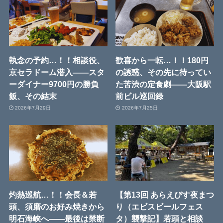
執念の予約…！！相談役、
歓喜から一転…！！180円
京セラドーム潜入――スタ
の誘惑、その先に待ってい
ーダイナー9700円の勝負
た苦渋の定食劇――大阪駅
飯、その結末
前ビル巡回録
2026年7月29日
2026年7月25日
灼熱巡航…！！会長＆若
【第13回 あらえびす夜まつ
頭、須磨のお好み焼きから
り（エビスビールフェス
明石海峡へ――最後は禁断
タ）襲撃記】若頭と相談