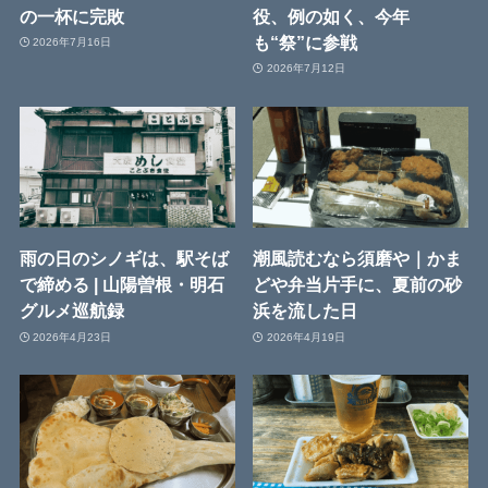
の一杯に完敗
役、例の如く、今年
も“祭”に参戦
2026年7月16日
2026年7月12日
雨の日のシノギは、駅そば
潮風読むなら須磨や｜かま
で締める | 山陽曽根・明石
どや弁当片手に、夏前の砂
グルメ巡航録
浜を流した日
2026年4月23日
2026年4月19日