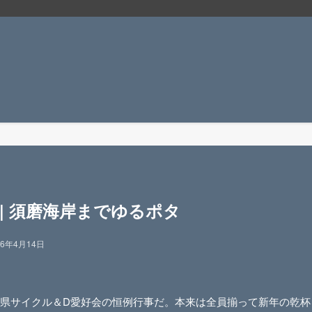
| 須磨海岸までゆるポタ
26年4月14日
県サイクル＆D愛好会の恒例行事だ。本来は全員揃って新年の乾杯