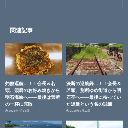
関連記事
灼熱巡航…！！会長＆若
決断の巡航録…！！会長＆
頭、須磨のお好み焼きから
若頭、別所ゆめ街道から明
明石海峡へ――最後は禁断
石亭へ――最後に待ってい
の一杯に完敗
た遅延という名の試練
2026年7月16日
2026年7月12日