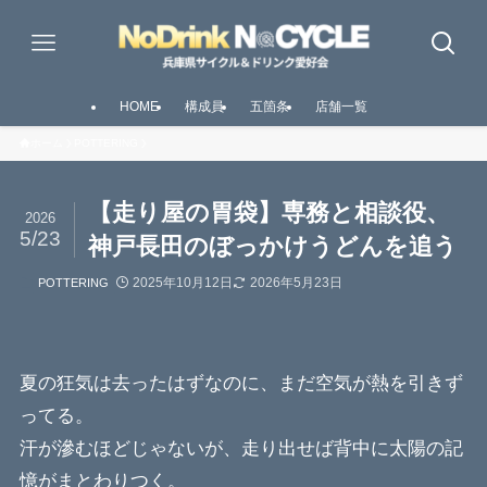
HOME
構成員
五箇条
店舗一覧
ホーム
POTTERING
【走り屋の胃袋】専務と相談役、
2026
5/23
神戸長田のぼっかけうどんを追う
2025年10月12日
2026年5月23日
POTTERING
夏の狂気は去ったはずなのに、まだ空気が熱を引きず
ってる。
汗が滲むほどじゃないが、走り出せば背中に太陽の記
憶がまとわりつく。