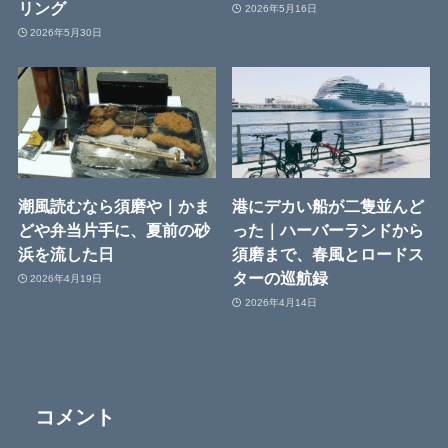
リング
2026年5月16日
2026年5月30日
潮風読むなら須磨や｜かま
港にデカい船が二隻並んど
どや弁当片手に、夏前の砂
った｜ハーバーランドから
浜を流した日
須磨まで、春風とロードス
ターの巡航録
2026年4月19日
2026年4月14日
コメント