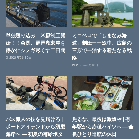
単独殴り込み…米原制圧開
ミニベロで「しまなみ海
始！！会長、琵琶湖東岸を
道」制圧ーー途中、広島の
静かにシノギ尽くす二日間
三原で一泊する新たなる戦
略
2026年6月30日
2026年6月13日
バス職人の技を見届けろ |
焦るな、最後は激坂や | 有
ポートアイランドから須磨
年駅から赤穂ハイツへ──会
海岸へ ― 初夏の補給ポタ
長ひとり巡航の休日